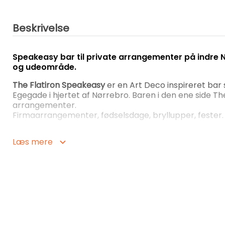
Beskrivelse
Speakeasy bar til private arrangementer på indre
og udeområde.
The Flatiron Speakeasy
er en Art Deco inspireret bar 
Egegade i hjertet af Nørrebro. Baren i den ene side The
arrangementer.
Firmaarrangementer, fødselsdage, bryllupper, fester
The Flatiron Speakeasy er din hemmelige, retro bar t
Læs mere
Kun åbent til private arrangementer:
der er ikke
lokalet for jer selv, hele aftenen.
Lejepris: 5000kr
inkl. to bartendere og rengøring
Leje i tidsrummet
18.00 - 02.00 med mulighed for 
Udeservering
er muligt at bruge indtil kl. 24.00.
Aldersgrænse
23 år.
Drikkevarer
købes fra baren, hvor der er et stort
øl og vin til fremragende priser.