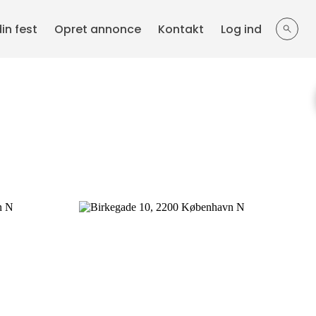
din fest
Opret annonce
Kontakt
Log ind