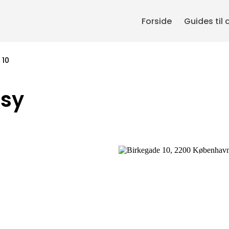
Forside
Guides til 
 10
asy