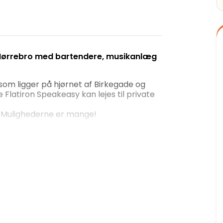
 Nørrebro med bartendere, musikanlæg
som ligger på hjørnet af Birkegade og
 Flatiron Speakeasy kan lejes til private
. Mulighederne er mange!
il private arrangementer.
 adgang for øvrige gæster og i har hele
tilkøb af timer.
 udvalg i fremragende cocktails, sjusser,