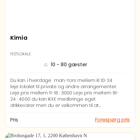
sammensætte næsten enhver menu -og med
bevilling til midnat behøver man ikke at stresse
med hverken forret, hovedret, eller dessert.
Kimia
FESTLOKALE
10 - 80 gæster
Du kan i hverdage man.-tors mellem kl 10-24
leje lokalet til private og andre arrangementer.
Leje pris mellem 11-18 : 3000
Leje pris mellem 18-
24 : 4000
du kan IKKE medbringe eget
drikkevarer men du er velkommen til at
medbringe mad.
Lokalet kan indholde ca 50-
70 personer.
LOKALERNE UDLEJES IKKE TIL PRIVATE
Pris
Forespørg pris
(LUKKEDE) ARRANGEMNTER FREDAGE OG LØRDAGE