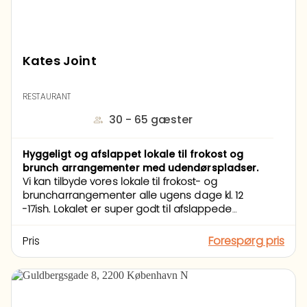
Kates Joint
RESTAURANT
30 - 65 gæster
Hyggeligt og afslappet lokale til frokost og
brunch arrangementer med udendørspladser.
Vi kan tilbyde vores lokale til frokost- og
bruncharrangementer alle ugens dage kl. 12
-17ish. Lokalet er super godt til afslappede
receptioner/fødselsdage/konfirmation/barnedåb
og kandidatfest og arrangementer i den stil.
Pris
Forespørg pris
Bestilles maden fra os er lokaleleje gratis ved
min. 30 kuverter á min. 200kr. + min. drikkevarer
køb på 3000kr.
Kan godt bookes til mindre
selskaber, hertil aftales særskilt pris.
Vores
ansatte fungerer som jeres 'vært' under