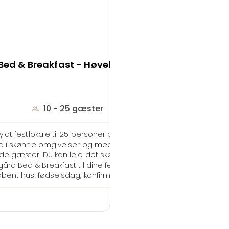
e Bed & Breakfast - Høveltegård
10 - 25 gæster
ldt festlokale til 25 personer på slægtsgården
d i skønne omgivelser og med plads til
ve
de gæster.
Du kan leje det skønne fælleslokale
ård Bed & Breakfast til dine fester - fx
bent hus, fødselsdag, konfirmation og til alt
ch, frokost og kaffe-kage bord til
rrrangement. Du medbringer selv mad og
kr.
Forespørg pris
orien Høveltegård er en slægtsgård der har
milien Thomsens eje siden 1938. Stedet emmer
 og er en skøn kombination af moderne komfort,