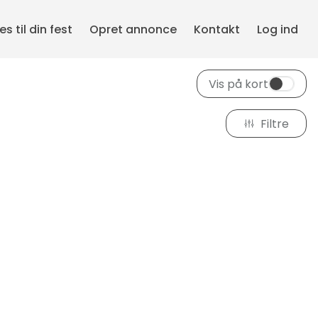
s til din fest
Opret annonce
Kontakt
Log ind
Vis på kort
Filtre