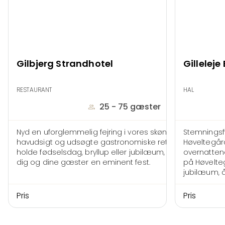
Gilbjerg Strandhotel
Gillelej
RESTAURANT
HAL
25 - 75 gæster
Nyd en uforglemmelig fejring i vores skønne venue med
Stemningsfy
havudsigt og udsøgte gastronomiske retter. Om du skal
Høveltegår
holde fødselsdag, bryllup eller jubilæum, er vi klar til at gi
overnatten
dig og dine gæster en eminent fest.
på Høvelteg
jubilæum, å
ligefra brun
midddagsa
Pris
Pris
fra
750.0
drikke.
Hist
været i fa
af historie