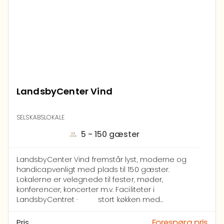
LandsbyCenter Vind
SELSKABSLOKALE
5 - 150 gæster
LandsbyCenter Vind fremstår lyst, moderne og
handicapvenligt med plads til 150 gæster.
Lokalerne er velegnede til fester, møder,
konferencer, koncerter m.v.
Faciliteter
i
LandsbyCentret
·
stort
køkken
med
industriopvaskemaskine,
2 ovne, 20-liters
kaffemaskine m.v.
·
Trådløst
netværk
i
hele
Pris
Forespørg pris