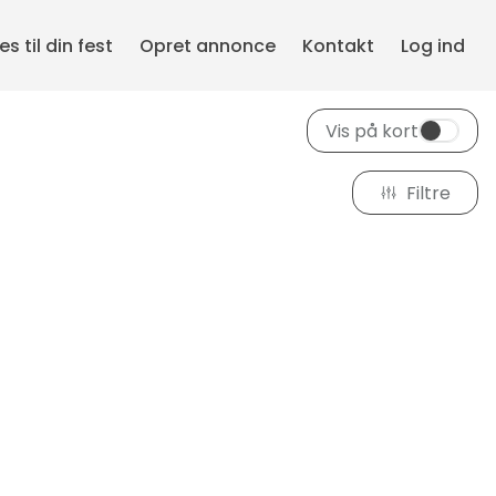
s til din fest
Opret annonce
Kontakt
Log ind
Vis på kort
Filtre