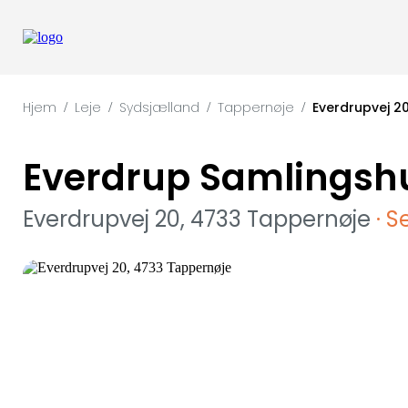
Hjem
Leje
Sydsjælland
Tappernøje
Everdrupvej 2
/
/
/
/
Everdrup Samlingsh
Everdrupvej 20, 4733 Tappernøje
· S