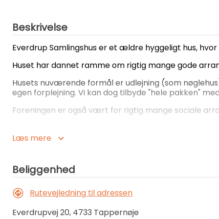
Beskrivelse
Everdrup Samlingshus er et ældre hyggeligt hus, hvor 
Huset har dannet ramme om rigtig mange gode arra
Husets nuværende formål er udlejning (som nøglehus). 
egen forplejning. Vi kan dog tilbyde "hele pakken" m
Foreningen er også vært for rigtig mange sociale ar
Prisen for leje af huset er 3.000-4.000 kr. for en hel 
Læs mere
Ét døgn = klokken 16.00 - 08.00 den følgende dag.
Hel weekend = klokken 16.00 dagen før - 08.00 den f
Beliggenhed
Man kan følge huset og holde sig orienteret om loka
Samlingshus facebookside.
Rutevejledning til adressen
Kontakt os gerne for yderligere spørgsmål
Everdrupvej 20, 4733 Tappernøje