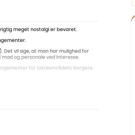
rigtig meget nostalgi er bevaret.
ngementer.
Det vil sige, at man har mulighed for
ed mad og personale ved interesse.
rangementer for lokalområdets borgere.
weekend og 1.500-2.000 kr. for ét døgn.
ølgende dag efter arrangementet.
le arrangementer på Everdrup