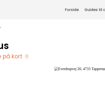
Forside
Guides til 
0
us
e på kort