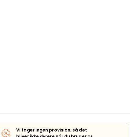
Vi tager ingen provision, så det
bliver ikke dyrere når du bruger os