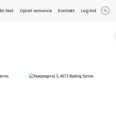
din fest
Opret annonce
Kontakt
Log ind