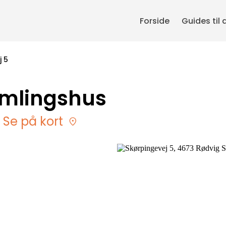
Forside
Guides til 
j 5
amlingshus
· Se på kort