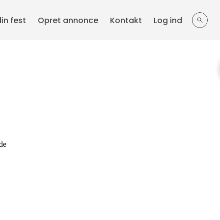
din fest
Opret annonce
Kontakt
Log ind