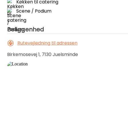
Køkken til catering
Ekstra døgn - 300,00 kr.
Scene / Podium
Ingen udlejning til ungdomsfester.
Beliggenhed
Rutevejledning til adressen
Birkemosevej 1, 7130 Juelsminde