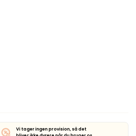
Vi tager ingen provision, så det
bliver ikke dyrere når du bruger os