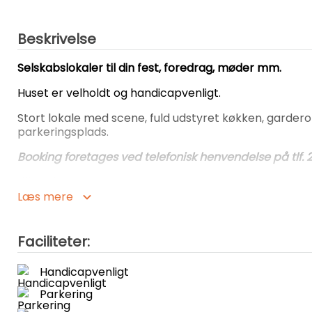
Beskrivelse
Selskabslokaler til din fest, foredrag, møder mm.
Huset er velholdt og handicapvenligt.
Stort lokale med scene, fuld udstyret køkken, garderob
parkeringsplads.
Booking foretages ved telefonisk henvendelse på tlf.
Lille sal
Læs mere
Plads til 30 personer
Pris: 600 kr. plus rengøring 300 kr. (afregnes separat)
Faciliteter:
Store sal (Hele huset)
Handicapvenligt
Plads til 100 personer
Parkering
Pris: 1.700,00 kr. plus rengøring 500 kr. (afregnes sepa