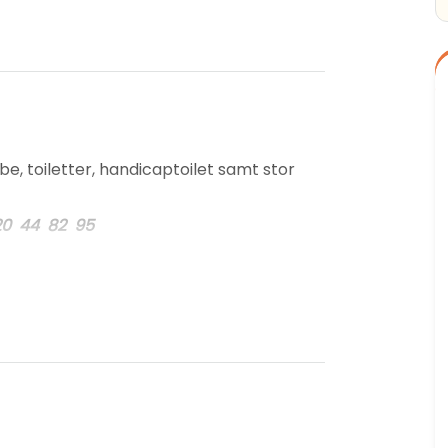
e, toiletter, handicaptoilet samt stor
 20 44 82 95
rat)