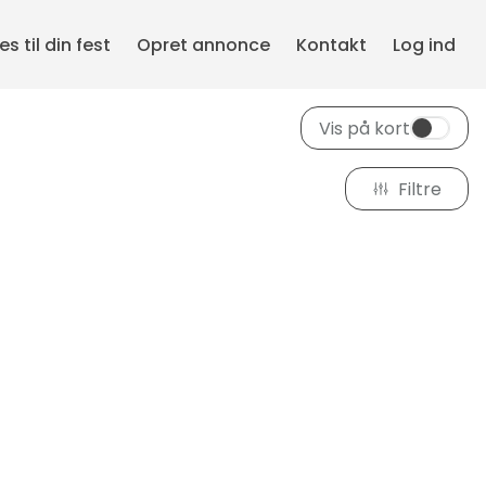
s til din fest
Opret annonce
Kontakt
Log ind
Vis på kort
Filtre