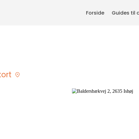
Forside
Guides til 
kort