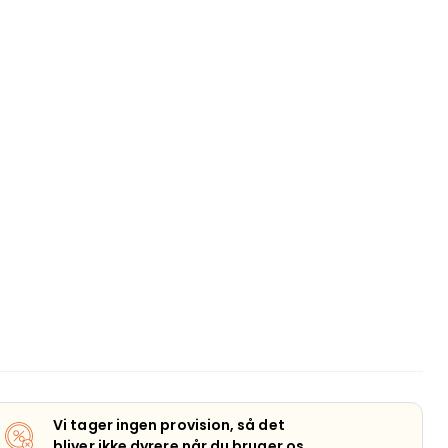
Vi tager ingen provision, så det
bliver ikke dyrere når du bruger os