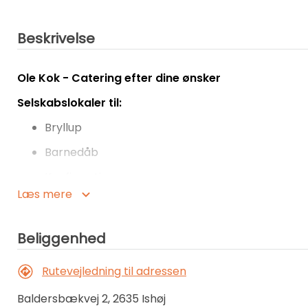
Beskrivelse
Ole Kok - Catering efter dine ønsker
Selskabslokaler til:
Bryllup
Barnedåb
Konfirmation
Læs mere
Rund fødselsdag
Jubilæum
Beliggenhed
Reception
Rutevejledning til adressen
I vores flotte lyse selskabslokaler får du hyggelige, 
at skabe den helt rigtige feststemning for dine gæste
Baldersbækvej 2, 2635 Ishøj
sammenhængende lokaler med spise- og opholdsafd