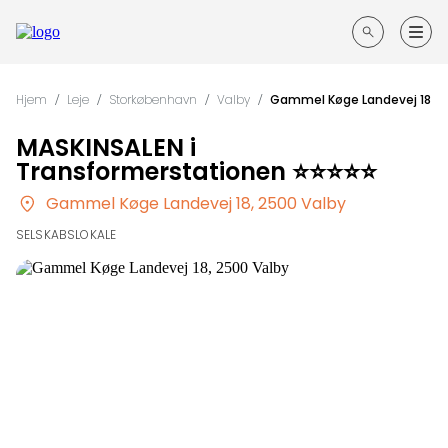
Forside
Hjem
/
Leje
/
Storkøbenhavn
/
Valby
/
Gammel Køge Landevej 18
Guides til din fest
MASKINSALEN i
Søg
Transformerstationen ⭐️⭐️⭐️⭐️⭐️
efter
Opret annonce
steder
Gammel Køge Landevej 18, 2500 Valby
SELSKABSLOKALE
Kontakt
Log ind