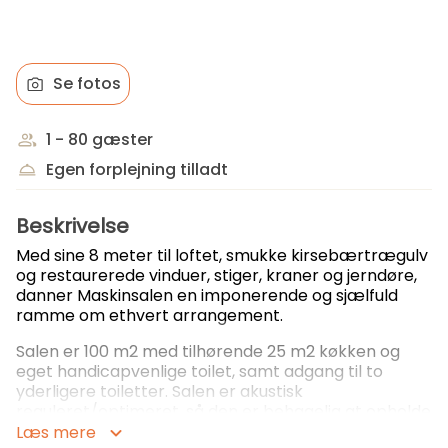
Se fotos
1 - 80 gæster
Egen forplejning tilladt
Beskrivelse
Med sine 8 meter til loftet, smukke kirsebærtrægulv
og restaurerede vinduer, stiger, kraner og jerndøre,
danner Maskinsalen en imponerende og sjælfuld
ramme om ethvert arrangement.
Salen er 100 m2 med tilhørende 25 m2 køkken og
eget handicapvenlige toilet, samt adgang til to
yderligere toiletter. Salen er akustisk
reguleret/optimeret, så den er behagelig at opholde
sig i - uanset om 80 gæster taler i munden på
Læs mere