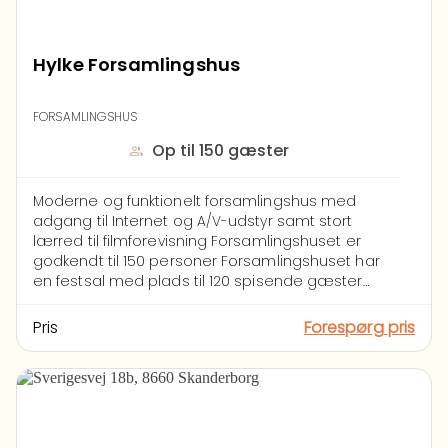
Hylke Forsamlingshus
FORSAMLINGSHUS
Op til 150 gæster
Moderne og funktionelt forsamlingshus med
adgang til Internet og A/V-udstyr samt stort
lærred til filmforevisning
Forsamlingshuset er
godkendt til 150 personer
Forsamlingshuset har
en festsal med plads til 120 spisende gæster
og en lille sal med plads til 15 - der er service til
opdækning til 120 personer
Overdækket
Pris
Forespørg pris
indgangsparti med bænkeborde og en lukket
terrasse med bænkeborde. På 1. sal er der
indrettet et hyggerum med udsigt over
festsalen
Køkken
Komfur med 6 gasblus, 1 el-
ovn på 680 liter med tilhørende
bradepander/riste, 1 industriopvaskemaskine, 2