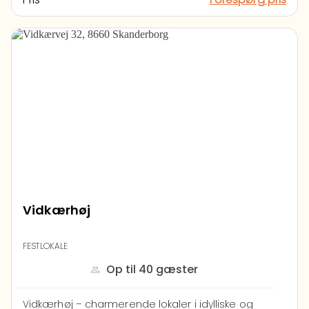
lokale alt, hvad du har brug for. Med en
imponerende scene, en veludstyret bar, VIP-
lounge, backstage-område og fuldt udstyrede
faciliteter, herunder garderobe og toiletter, er
vores sted klar til enhver lejlighed. Det store
udendørsområde åbner op for en verden af
muligheder, hvor kun fantasien sætter
grænserne.
Vi tilbyder leje til både
virksomheder og private, skræddersyet til dine
behov. Uanset om det er en firmafest, et bryllup,
en koncert eller en julefrokost, er vi her for at
skabe en uforglemmelig oplevelse. Velkommen
til et sted, hvor fest og drømme forenes for at
danne rammerne om dit næste
mindeværdige arrangement!
Vidkærhøj
FESTLOKALE
Op til 40 gæster
Vidkærhøj – charmerende lokaler i idylliske og