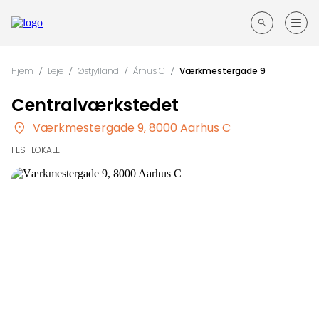
Forside
Hjem
/
Leje
/
Østjylland
/
Århus C
/
Værkmestergade 9
Guides til din fest
Centralværkstedet
Søg
efter
Værkmestergade 9, 8000 Aarhus C
Opret annonce
steder
FESTLOKALE
Kontakt
Log ind