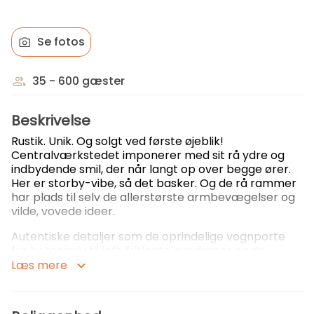
Se fotos
35 - 600 gæster
Beskrivelse
Rustik. Unik. Og solgt ved første øjeblik!
Centralværkstedet imponerer med sit rå ydre og
indbydende smil, der når langt op over begge ører.
Her er storby-vibe, så det basker. Og de rå rammer
har plads til selv de allerstørste armbevægelser og
vilde, vovede ideer.
Autentiske detaljer som de oprindelige vognporte
fra betongulv til loft, fritlagte jerndrager og de
gamle togskinner i gulvet giver festen kant og
Læs mere
karakter. Og gør vores festlokale og gårdhave
særligt populært til konference og kicks off, event,
messe, galla, foredrag - og større fester som bryllup,