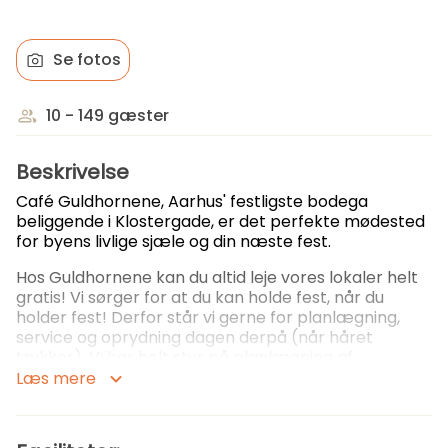
Se fotos
10 - 149 gæster
Beskrivelse
Café Guldhornene, Aarhus' festligste bodega
beliggende i Klostergade, er det perfekte mødested
for byens livlige sjæle og din næste fest.
Hos Guldhornene kan du altid leje vores lokaler helt
gratis! Vi sørger for at du kan holde fest, når du
holder fest! Derfor står vi gerne for planlægning,
service og oprydning dagen derpå (når håret
trykker). Vi har helt styr på planlægning af
arrangementer og et engageret personale, der
Læs mere
sammen skaber en oplevelse, der passer perfekt til
jeres ønsker.