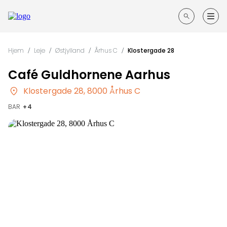
Forside
Hjem
/
Leje
/
Østjylland
/
Århus C
/
Klostergade 28
Guides til din fest
Café Guldhornene Aarhus
Søg
efter
Klostergade 28, 8000 Århus C
Opret annonce
steder
BAR
Kontakt
Log ind