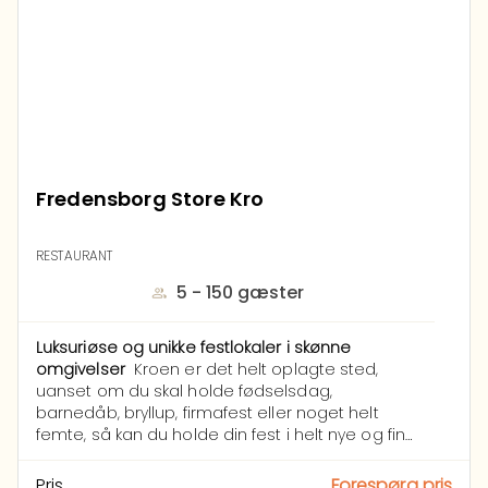
Fredensborg Store Kro
RESTAURANT
5 - 150 gæster
Luksuriøse og unikke festlokaler i skønne
omgivelser
Kroen er det helt oplagte sted,
uanset om du skal holde fødselsdag,
barnedåb, bryllup, firmafest eller noget helt
femte, så kan du holde din fest i helt nye og fine
lokaler i de smukkeste omgivelser. Hos os
sætter vi alle elementer i spil for at sikre, at dit
Pris
Forespørg pris