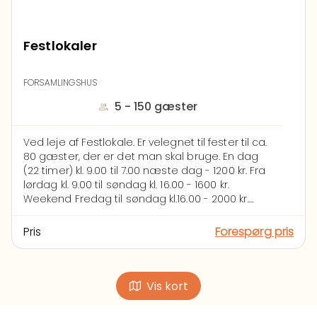
Festlokaler
FORSAMLINGSHUS
5 - 150 gæster
Ved leje af Festlokale.
Er velegnet til fester til ca.
80 gæster, der er det man skal bruge.
En dag
(22 timer) kl. 9.00 til 7.00 næste dag - 1200 kr.
Fra
lørdag kl. 9.00 til søndag kl. 16.00 - 1600 kr.
Weekend Fredag til søndag kl.16.00 - 2000 kr.
Depositum på halvdelingen af prisen på
lejemålet betales senest 3 dage efter
Pris
Forespørg pris
bestillingen. Rest beløb betales ved afhentning
af nøgle.
Lejer er erstatningspligtig for servise
og inventar. Køkken skal efterlades i rengjort
stand, samt ovn. Opvaskemaskine skal være
Vis kort
tømt og rengjort. Ituslået glas til genbrug, elle
indpakkes forsvarligt. Flaske, pap og lignende til