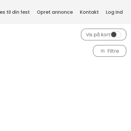
s til din fest
Opret annonce
Kontakt
Log ind
Vis på kort
Filtre