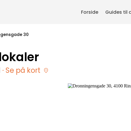
Forside
Guides til 
ngensgade 30
lokaler
d
· Se på kort