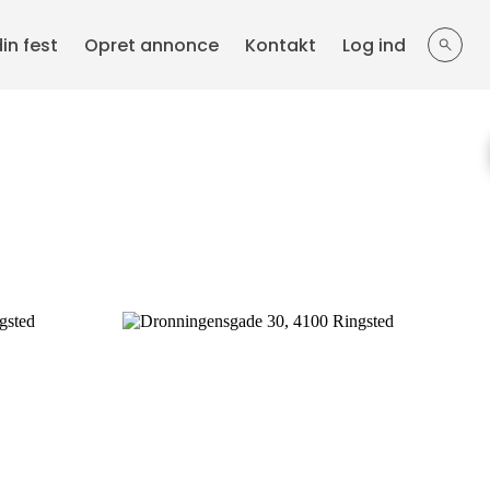
din fest
Opret annonce
Kontakt
Log ind