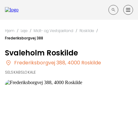
Forside
Hjem
/
Leje
/
Midt- og Vestsjælland
/
Roskilde
/
Frederiksborgvej 388
Guides til din fest
Søg
Svaleholm Roskilde
efter
Opret annonce
steder
Frederiksborgvej 388, 4000 Roskilde
SELSKABSLOKALE
Kontakt
Log ind