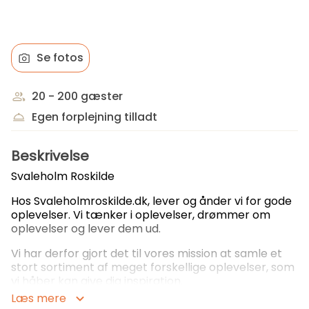
Se fotos
20 - 200 gæster
Egen forplejning tilladt
Beskrivelse
Svaleholm Roskilde
Hos
Svaleholmroskilde.dk
, lever og ånder vi for gode
oplevelser. Vi tænker i oplevelser, drømmer om
oplevelser og lever dem ud.
Vi har derfor gjort det til vores mission at samle et
stort sortiment af meget forskellige oplevelser, som
vi håber kan give dig inspiration.
Læs mere
Vi mener, at det er oplevelser, der giver liv til sjælen,