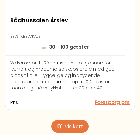
Rådhussalen Årslev
SELSKABSLOKALE
30 - 100 gæster
Velkommen til Rådhussalen
– et gennemført
lækkert og moderne selskabslokale med god
plads til alle.
Hyggelige og indbydende
faciliterer som kan rumme op til 100 gæster,
men er ligeså vellykket til f.eks. 30 eller 40
gæster. Helt nyt køkken gode kølefaciliteter.
Lækker atriumgård med møbler og oliventræer.
Pris
Forespørg pris
Flot bar og lounge område med billard,
bordfodbold, dart og god plads til at børn (og
barnlige sjæle) kan boltre sig.
Rådhussalen
egner sig til enhver fest. Barnedåb, bryllup,
Vis kort
konfirmation eller bare en god fest.
Lokalet
udlejes som nøglelokale. Det vil sige, at du er