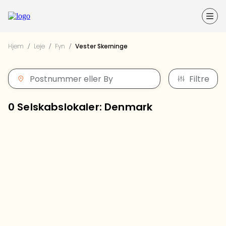
Forside
Hjem
/
Leje
/
Fyn
/
Vester Skerninge
Guides til din fest
Filtre
Opret annonce
0 Selskabslokaler: Denmark
Kontakt
Log ind