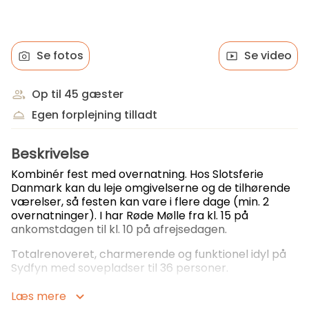
Se fotos
Se video
Op til 45 gæster
Egen forplejning tilladt
Beskrivelse
Kombinér fest med overnatning. Hos Slotsferie
Danmark kan du leje omgivelserne og de tilhørende
værelser, så festen kan vare i flere dage (min. 2
overnatninger). I har Røde Mølle fra kl. 15 på
ankomstdagen til kl. 10 på afrejsedagen.
Totalrenoveret, charmerende og funktionel idyl på
Sydfyn med sovepladser til 36 personer.
En gruppe venner på den årlige, forlængede
Læs mere
weekend. Familieferien, hvor flere generationer er