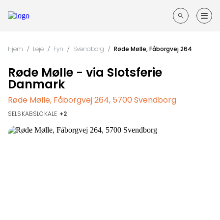
Forside
Hjem
/
Leje
/
Fyn
/
Svendborg
/
Røde Mølle, Fåborgvej 264
Guides til din fest
Røde Mølle - via Slotsferie
Søg
Danmark
efter
Opret annonce
steder
Røde Mølle, Fåborgvej 264, 5700 Svendborg
SELSKABSLOKALE
Kontakt
Log ind