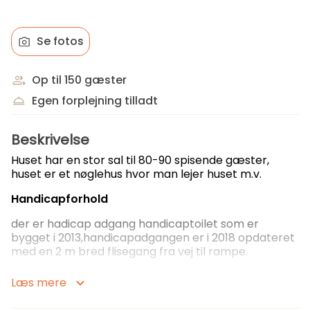
Se fotos
Op til 150 gæster
Egen forplejning tilladt
Beskrivelse
Huset har en stor sal til 80-90 spisende gæster,
huset er et nøglehus hvor man lejer huset m.v.
Handicapforhold
der er hadicap adgang handicaptoilet som er
bygget i 2013,handicapadgangen er i 2018 opdateret
med en 2 m bred flisegang fra vej til rampe.
Standard leje indgår
:
Læs mere
firkantet borde, stole, tallerkener/bestik se mere på