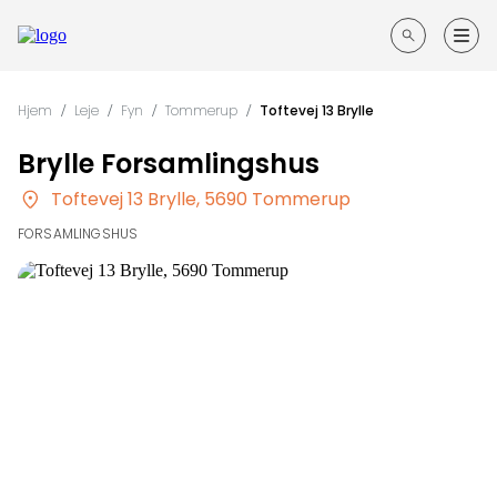
Forside
Hjem
/
Leje
/
Fyn
/
Tommerup
/
Toftevej 13 Brylle
Guides til din fest
Brylle Forsamlingshus
Søg
efter
Toftevej 13 Brylle, 5690 Tommerup
Opret annonce
steder
FORSAMLINGSHUS
Kontakt
Log ind