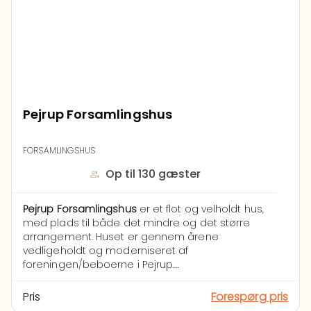
Pejrup Forsamlingshus
FORSAMLINGSHUS
Op til 130 gæster
Pejrup Forsamlingshus
er et flot og velholdt hus,
med plads til både det mindre og det større
arrangement. Huset er gennem årene
vedligeholdt og moderniseret af
foreningen/beboerne i Pejrup.
Forsamlingshusets køkken har sommer 2018
fået en helt ny stor industriovn, 2019 både nyt
Pris
Forespørg pris
køle-og fryseskab. Husets sale er nymalede