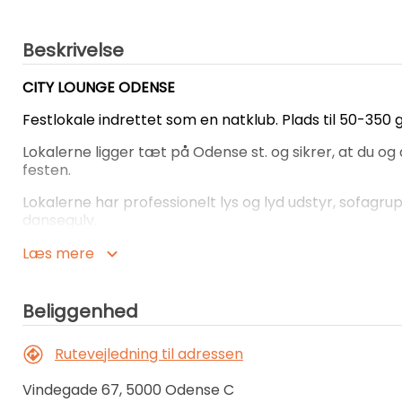
Beskrivelse
CITY LOUNGE ODENSE
Festlokale indrettet som en natklub. Plads til 50-350
Lokalerne ligger tæt på Odense st. og sikrer, at du 
festen.
Lokalerne har professionelt lys og lyd udstyr, sofagrup
dansegulv.
Man medbringer selv drikkevarer i lokalerne og så hj
Læs mere
City Lounge Odense lejes inkl. vagt, lyd/lys anlæg, pe
DJ.
Beliggenhed
Har du yderligere spørgsmål eller ønsker at leje lokale
xxxxxxxxxxxxxxxxxxxxx
Rutevejledning til adressen
Vindegade 67, 5000 Odense C