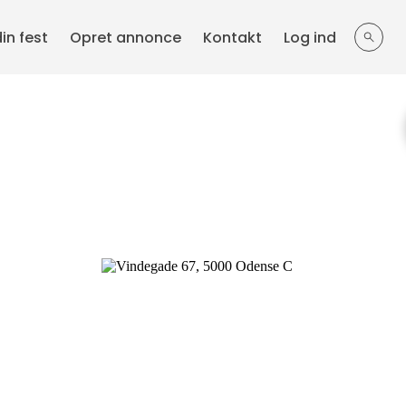
din fest
Opret annonce
Kontakt
Log ind