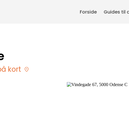
Forside
Guides til 
e
på kort